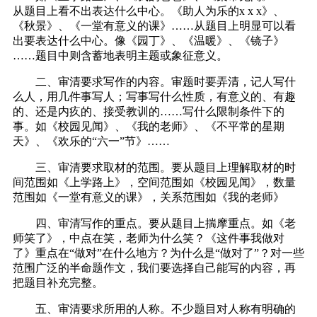
从题目上看不出表达什么中心。《助人为乐的x x x》、
《秋景》、《一堂有意义的课》……从题目上明显可以看
出要表达什么中心。像《园丁》、《温暖》、《镜子》
……题目中则含蓄地表明主题或象征意义。
二、审清要求写作的内容。审题时要弄清，记人写什
么人，用几件事写人；写事写什么性质，有意义的、有趣
的、还是内疚的、接受教训的……写什么限制条件下的
事。如《校园见闻》、《我的老师》、《不平常的星期
天》、《欢乐的“六一”节》……
三、审清要求取材的范围。要从题目上理解取材的时
间范围如《上学路上》，空间范围如《校园见闻》，数量
范围如《一堂有意义的课》，关系范围如《我的老师》
四、审清写作的重点。要从题目上揣摩重点。如《老
师笑了》，中点在笑，老师为什么笑？《这件事我做对
了》重点在“做对”在什么地方？为什么是“做对了”？对一些
范围广泛的半命题作文，我们要选择自己能写的内容，再
把题目补充完整。
五、审清要求所用的人称。不少题目对人称有明确的