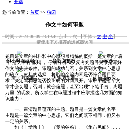
开选
您当前位置：
首页
>>
独闻
作文中如何审题
时间：2023-06-09 23:19:46
点击：
次
【字体：
大
中
小
】
请使用下方推荐的浏览器访问
题目是文章的材料和中心思想最精炼的概括，是文章的“眉
24小时在线客服
谷歌浏览器
APP下载
目”是文章的“眼睛”。仔细分析和反复考究题目文字是写好
作文的先决条件。审题的成功与否，关系到文章中心思想
的确立，材料的选择，将影响全篇内容是否符合题目要
寰宇浏览器
火狐浏览器
欧朋浏览器
求，决定着构思能否按正确的方向展开。审准了题意，文
章才会切题；否则，就会偏题，甚至出现“下笔千言，离题
万里”的现象。所以学生在审题过程中应掌握这几方面的知
识能力：
一、审清题目蕴涵的主题。题目是一篇文章的名字，
主题是一篇文章的中心思想。它们之间既不相同，但又有
一定的关系。
如《上学路上》、《我的爸爸》、《集市见闻》……